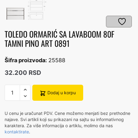
TOLEDO ORMARIĆ SA LAVABOOM 80F
TAMNI PINO ART 0891
Šifra proizvoda:
25588
32.200
RSD
TOLEDO
Dodaj u korpu
ORMARIĆ
SA
LAVABOOM
U cenu je uračunat PDV. Cene možemo menjati bez prethodne
80F
najave. Svi artikli koji su prikazani na sajtu su informativnog
TAMNI
karaktera. Za više informacija o artiklu, molimo da nas
kontaktirate
.
PINO