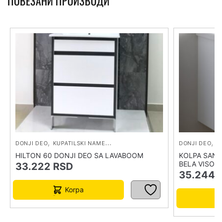
ПОВЕЗАНИ ПРОИЗВОДИ
,
,
,
DONJI DEO
KUPATILSKI NAMEŠTAJ
LAVABO SA ORMARIĆEM
DONJI DEO
KU
HILTON 60 DONJI DEO SA LAVABOOM
KOLPA SAN 
BELA VISOKI
33.222
RSD
35.244
Korpa