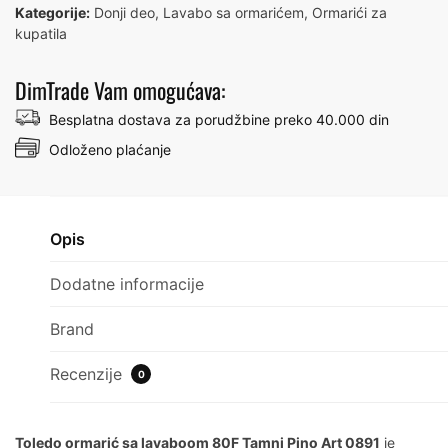
ART
Kategorije:
Donji deo
,
Lavabo sa ormarićem
,
Ormarići za
0891
kupatila
количина
DimTrade Vam omogućava:
Besplatna dostava za porudžbine preko 40.000 din
Odloženo plaćanje
Opis
Dodatne informacije
Brand
Recenzije
0
Toledo ormarić sa lavaboom 80F Tamni Pino Art 0891
je