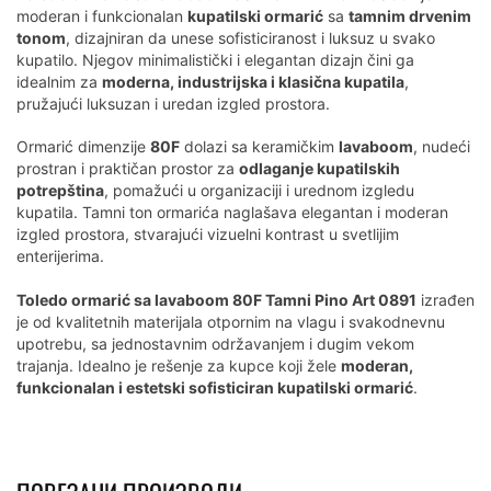
moderan i funkcionalan
kupatilski ormarić
sa
tamnim drvenim
tonom
, dizajniran da unese sofisticiranost i luksuz u svako
kupatilo. Njegov minimalistički i elegantan dizajn čini ga
idealnim za
moderna, industrijska i klasična kupatila
,
pružajući luksuzan i uredan izgled prostora.
Ormarić dimenzije
80F
dolazi sa keramičkim
lavaboom
, nudeći
prostran i praktičan prostor za
odlaganje kupatilskih
potrepština
, pomažući u organizaciji i urednom izgledu
kupatila. Tamni ton ormarića naglašava elegantan i moderan
izgled prostora, stvarajući vizuelni kontrast u svetlijim
enterijerima.
Toledo ormarić sa lavaboom 80F Tamni Pino Art 0891
izrađen
je od kvalitetnih materijala otpornim na vlagu i svakodnevnu
upotrebu, sa jednostavnim održavanjem i dugim vekom
trajanja. Idealno je rešenje za kupce koji žele
moderan,
funkcionalan i estetski sofisticiran kupatilski ormarić
.