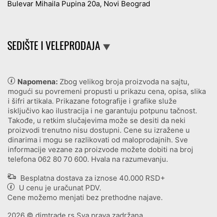
Bulevar Mihaila Pupina 20a, Novi Beograd
SEDIŠTE I VELEPRODAJA
▼
Napomena:
Zbog velikog broja proizvoda na sajtu,
mogući su povremeni propusti u prikazu cena, opisa, slika
i šifri artikala. Prikazane fotografije i grafike služe
isključivo kao ilustracija i ne garantuju potpunu tačnost.
Takođe, u retkim slučajevima može se desiti da neki
proizvodi trenutno nisu dostupni. Cene su izražene u
dinarima i mogu se razlikovati od maloprodajnih. Sve
informacije vezane za proizvode možete dobiti na broj
telefona
062 80 70 600
. Hvala na razumevanju.
Besplatna dostava za iznose 40.000 RSD+
U cenu je uračunat PDV.
Cene možemo menjati bez prethodne najave.
2026
© dimtrade.rs Sva prava zadržana