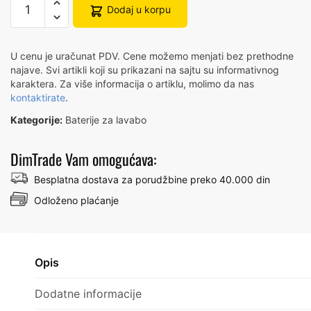
Dodaj u korpu
METRIS
BATERIJA
S260
U cenu je uračunat PDV. Cene možemo menjati bez prethodne
LAVABO
najave. Svi artikli koji su prikazani na sajtu su informativnog
STOJEĆA
karaktera. Za više informacija o artiklu, molimo da nas
kontaktirate
.
SA
PODSKLOPOM
Kategorije:
Baterije za lavabo
31022000
количина
DimTrade Vam omogućava:
Besplatna dostava za porudžbine preko 40.000 din
Odloženo plaćanje
Opis
Dodatne informacije