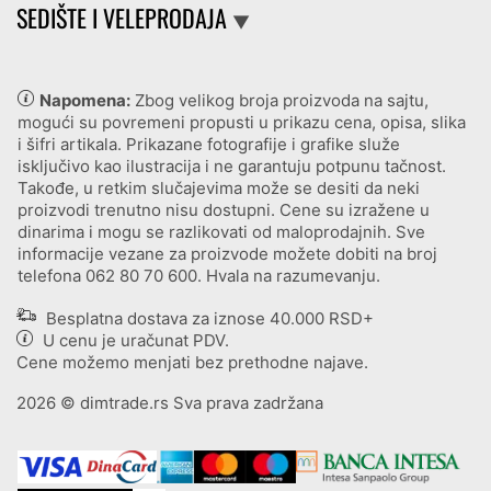
SEDIŠTE I VELEPRODAJA
▼
Napomena:
Zbog velikog broja proizvoda na sajtu,
mogući su povremeni propusti u prikazu cena, opisa, slika
i šifri artikala. Prikazane fotografije i grafike služe
isključivo kao ilustracija i ne garantuju potpunu tačnost.
Takođe, u retkim slučajevima može se desiti da neki
proizvodi trenutno nisu dostupni. Cene su izražene u
dinarima i mogu se razlikovati od maloprodajnih. Sve
informacije vezane za proizvode možete dobiti na broj
telefona
062 80 70 600
. Hvala na razumevanju.
Besplatna dostava za iznose 40.000 RSD+
U cenu je uračunat PDV.
Cene možemo menjati bez prethodne najave.
2026
© dimtrade.rs Sva prava zadržana