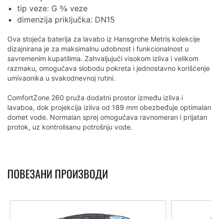
tip veze: G ⅜ veze
dimenzija priključka: DN15
Ova stojeća baterija za lavabo iz Hansgrohe Metris kolekcije
dizajnirana je za maksimalnu udobnost i funkcionalnost u
savremenim kupatilima. Zahvaljujući visokom izliva i velikom
razmaku, omogućava slobodu pokreta i jednostavno korišćenje
umivaonika u svakodnevnoj rutini.
ComfortZone 260 pruža dodatni prostor između izliva i
lavaboa, dok projekcija izliva od 189 mm obezbeđuje optimalan
domet vode. Normalan sprej omogućava ravnomeran i prijatan
protok, uz kontrolisanu potrošnju vode.
ПОВЕЗАНИ ПРОИЗВОДИ