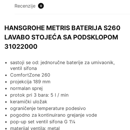
Recenzije
0
HANSGROHE METRIS BATERIJA S260
LAVABO STOJEĆA SA PODSKLOPOM
31022000
sastoji se od: jednoručne baterije za umivaonik,
ventil sifona
ComfortZone 260
projekcija 189 mm
normalan sprej
protok pri 3 bara: 5 l / min
keramički uložak
ograničenje temperature podesivo
pogodno za kontinuirano grejanje vode
pop-up set ventil sifona G 1¼
materijal ventila: metal