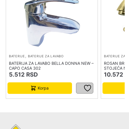
,
BATERIJE
BATERIJE ZA LAVABO
BATERIJE ZA 
BATERIJA ZA LAVABO BELLA DONNA NEW –
ROSAN BRON
CAPO CASA 302
STOJEĆA NB
5.512
RSD
10.572
R
Korpa