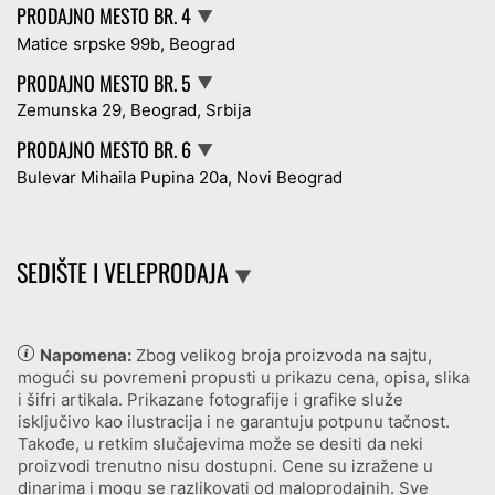
PRODAJNO MESTO BR. 4
▼
Matice srpske 99b, Beograd
PRODAJNO MESTO BR. 5
▼
Zemunska 29, Beograd, Srbija
PRODAJNO MESTO BR. 6
▼
Bulevar Mihaila Pupina 20a, Novi Beograd
SEDIŠTE I VELEPRODAJA
▼
Napomena:
Zbog velikog broja proizvoda na sajtu,
mogući su povremeni propusti u prikazu cena, opisa, slika
i šifri artikala. Prikazane fotografije i grafike služe
isključivo kao ilustracija i ne garantuju potpunu tačnost.
Takođe, u retkim slučajevima može se desiti da neki
proizvodi trenutno nisu dostupni. Cene su izražene u
dinarima i mogu se razlikovati od maloprodajnih. Sve