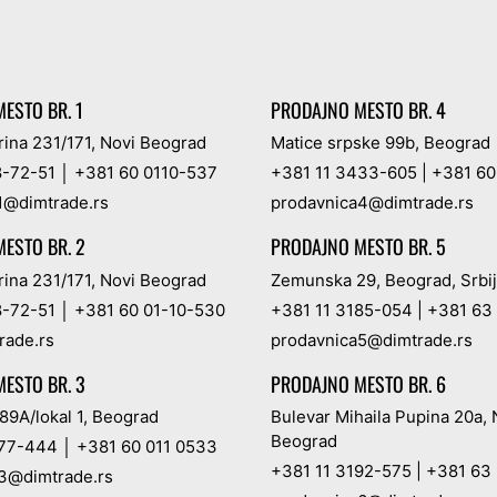
ESTO BR. 1
PRODAJNO MESTO BR. 4
rina 231/171, Novi Beograd
Matice srpske 99b, Beograd
8-72-51
│
+381 60 0110-537
+381 11 3433-605
|
+381 60
1@dimtrade.rs
prodavnica4@dimtrade.rs
ESTO BR. 2
PRODAJNO MESTO BR. 5
rina 231/171, Novi Beograd
Zemunska 29, Beograd, Srbi
8-72-51
│
+381 60 01-10-530
+381 11 3185-054
|
+381 63
rade.rs
prodavnica5@dimtrade.rs
ESTO BR. 3
PRODAJNO MESTO BR. 6
89A/lokal 1, Beograd
Bulevar Mihaila Pupina 20a, 
Beograd
477-444
│
+381 60 011 0533
+381 11 3192-575
|
+381 63 
3@dimtrade.rs