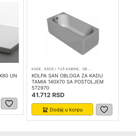
,
,
KADE
KADE I TUŠ KABINE
OBLOGE ZA KADU
X80 UN
KOLPA SAN OBLOGA ZA KADU
TAMIA 140X70 SA POSTOLJEM
572970
41.712
RSD
Dodaj u korpu