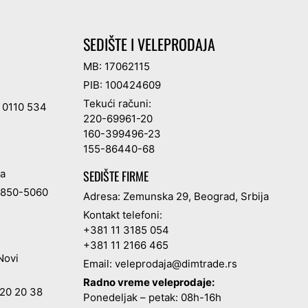
SEDIŠTE I VELEPRODAJA
MB: 17062115
PIB: 100424609
Tekući računi:
 0110 534
220-69961-20
160-399496-23
155-86440-68
ja
SEDIŠTE FIRME
 850-5060
Adresa: Zemunska 29, Beograd, Srbija
Kontakt telefoni:
+381 11 3185 054
+381 11 2166 465
Novi
Email:
veleprodaja@dimtrade.rs
Radno vreme veleprodaje:
20 20 38
Ponedeljak – petak: 08h-16h