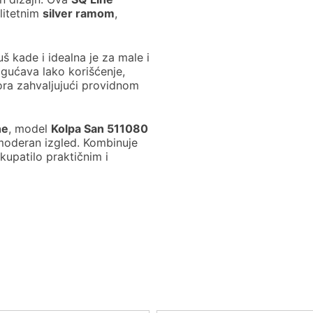
litetnim
silver ramom
,
 kade i idealna je za male i
ućava lako korišćenje,
ora zahvaljujući providnom
ne
, model
Kolpa San 511080
moderan izgled. Kombinuje
 kupatilo praktičnim i