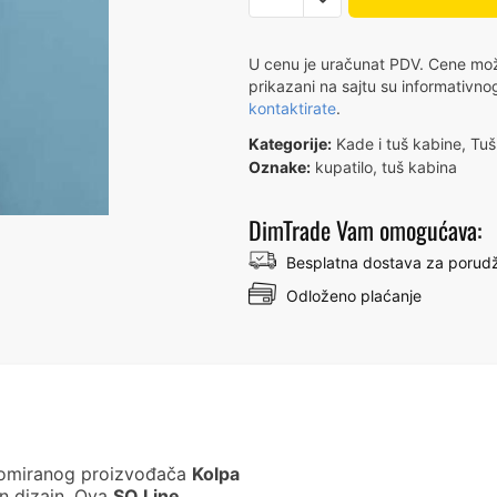
TKP
80
U cenu je uračunat PDV. Cene može
S/K
prikazani na sajtu su informativno
kontaktirate
.
SQ
LINE
Kategorije:
Kade i tuš kabine
,
Tuš
-
Oznake:
kupatilo
,
tuš kabina
KOLPA
SAN
DimTrade Vam omogućava:
511080
Besplatna dostava za porudž
количина
Odloženo plaćanje
omiranog proizvođača
Kolpa
n dizajn. Ova
SQ Line