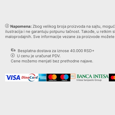
Napomena:
Zbog velikog broja proizvoda na sajtu, mogući s
ilustracija i ne garantuju potpunu tačnost. Takođe, u retkim
maloprodajnih. Sve informacije vezane za proizvode možete 
Besplatna dostava za iznose 40.000 RSD+
U cenu je uračunat PDV.
Cene možemo menjati bez prethodne najave.