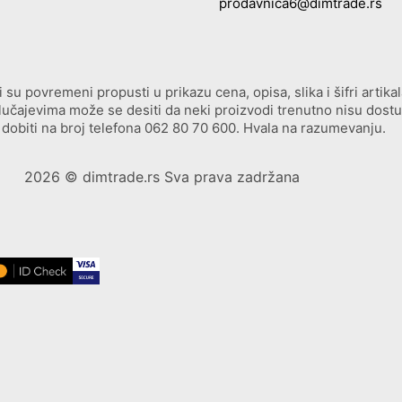
prodavnica6@dimtrade.rs
u povremeni propusti u prikazu cena, opisa, slika i šifri artikala
 slučajevima može se desiti da neki proizvodi trenutno nisu dost
dobiti na broj telefona
062 80 70 600
. Hvala na razumevanju.
2026
© dimtrade.rs Sva prava zadržana