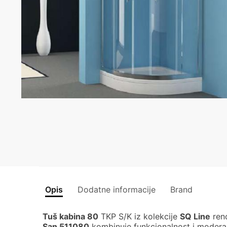
Opis
Dodatne informacije
Brand
Tuš kabina 80
TKP S/K iz kolekcije
SQ Line
ren
San 511080
kombinuje funkcionalnost i modera