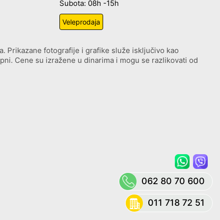
Subota: 08h -15h
Veleprodaja
. Prikazane fotografije i grafike služe isključivo kao
upni. Cene su izražene u dinarima i mogu se razlikovati od
062 80 70 600
011 718 72 51