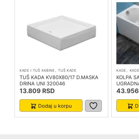
,
,
KADE I TUŠ KABINE
TUŠ KADE
KADE
KADE
TUŠ KADA KV80X80/17 D.MASKA
KOLPA S
DRINA UNI 320046
UGRADNA
13.809
RSD
43.956
Dodaj u korpu
D