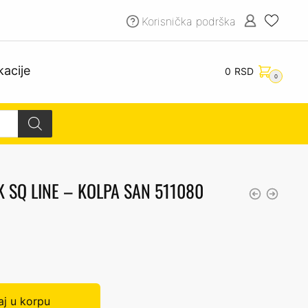
Korisnička podrška
kacije
0
RSD
0
K SQ LINE – KOLPA SAN 511080
j u korpu