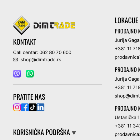
LOKACIJE
PRODAJNO M
KONTAKT
Jurija Gaga
+381 11 71
Call centar: 062 80 70 600
prodavnica
shop@dimtrade.rs
PRODAJNO M
Jurija Gaga
+381 11 71
PRATITE NAS
shop@dimt
PRODAJNO M
Ustanička 1
+381 11 3
KORISNIČKA PODRŠKA
▼
prodavnica