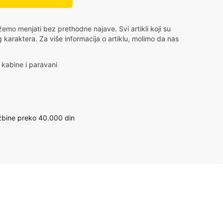
mo menjati bez prethodne najave. Svi artikli koji su
g karaktera. Za više informacija o artiklu, molimo da nas
 kabine i paravani
bine preko 40.000 din