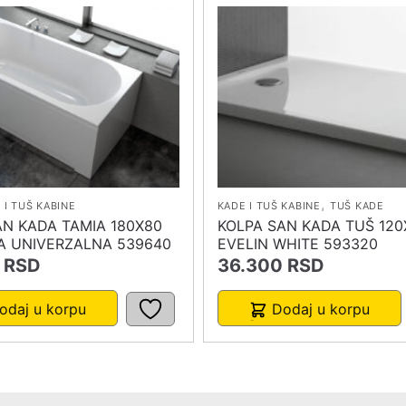
,
 I TUŠ KABINE
KADE I TUŠ KABINE
TUŠ KADE
AN KADA TAMIA 180X80
KOLPA SAN KADA TUŠ 120
 UNIVERZALNA 539640
EVELIN WHITE 593320
RSD
36.300
RSD
odaj u korpu
Dodaj u korpu