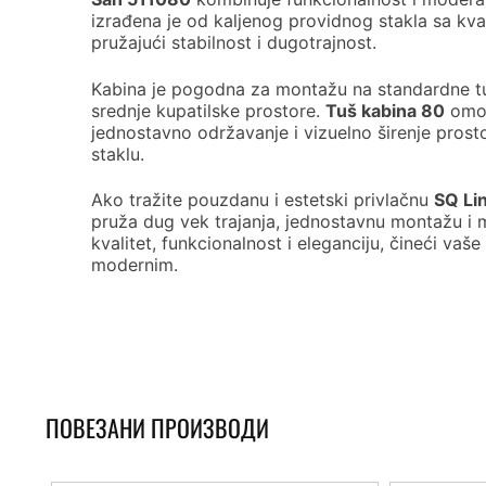
izrađena je od kaljenog providnog stakla sa kva
pružajući stabilnost i dugotrajnost.
Kabina je pogodna za montažu na standardne tuš
srednje kupatilske prostore.
Tuš kabina 80
omog
jednostavno održavanje i vizuelno širenje prost
staklu.
Ako tražite pouzdanu i estetski privlačnu
SQ Li
pruža dug vek trajanja, jednostavnu montažu i 
kvalitet, funkcionalnost i eleganciju, čineći vaše
modernim.
ПОВЕЗАНИ ПРОИЗВОДИ