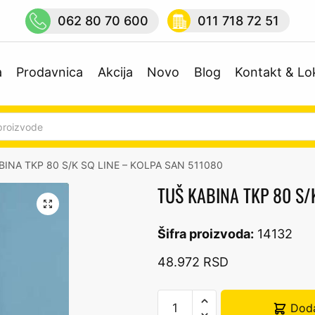
062 80 70 600
011 718 72 51
a
Prodavnica
Akcija
Novo
Blog
Kontakt & Lo
BINA TKP 80 S/K SQ LINE – KOLPA SAN 511080
TUŠ KABINA TKP 80 S/
🔍
Šifra proizvoda:
14132
48.972
RSD
TUŠ
Doda
KABINA