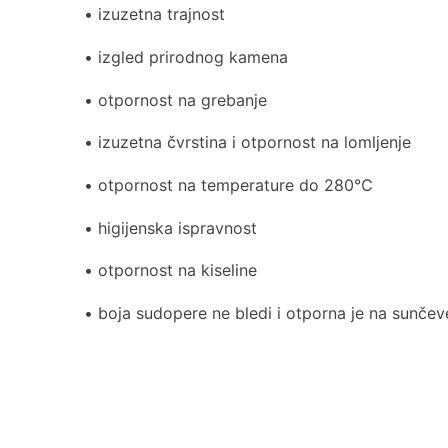
• izuzetna trajnost
• izgled prirodnog kamena
• otpornost na grebanje
• izuzetna čvrstina i otpornost na lomljenje
• otpornost na temperature do 280℃
• higijenska ispravnost
• otpornost na kiseline
• boja sudopere ne bledi i otporna je na sunčev