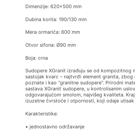
Dimenzije: 620×500 mm
Dubina korita: 190/130 mm
Mera ormarića: 600 mm
Otvor sifona: Ø90 mm
Boja: crna
Sudopere XGranit izrađuju se od kompozitnog mate
sastojak kvarc – najtvrđi element granita, zbo
poznate i kao “granitne sudopere”. Prirodni mater
sastava XGranit sudopere, u kontrolisanim uslo
odgovarajućom smolom, najvišeg kvaliteta. Krajn
izuzetne čvrstoće i otpornosti, koji odaje utis
Karakteristike:
• jednostavno održavanje