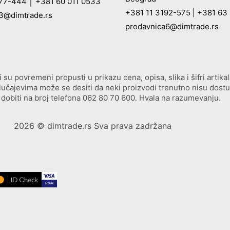
477-444
│
+381 60 011 0533
+381 11 3192-575
|
+381 63 
3@dimtrade.rs
prodavnica6@dimtrade.rs
u povremeni propusti u prikazu cena, opisa, slika i šifri artikala
 slučajevima može se desiti da neki proizvodi trenutno nisu dost
dobiti na broj telefona
062 80 70 600
. Hvala na razumevanju.
2026
© dimtrade.rs Sva prava zadržana