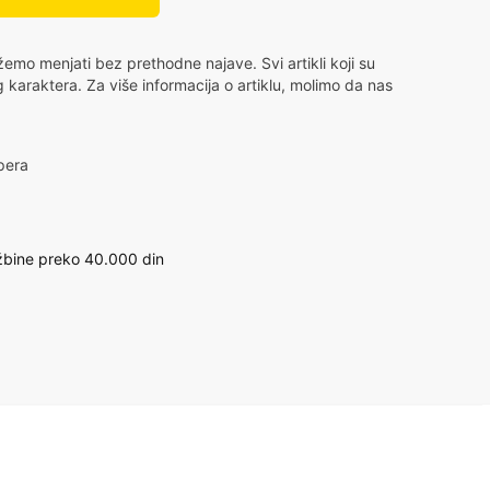
mo menjati bez prethodne najave. Svi artikli koji su
g karaktera. Za više informacija o artiklu, molimo da nas
pera
bine preko 40.000 din