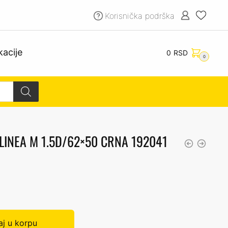
Korisnička podrška
kacije
0
RSD
0
LINEA M 1.5D/62×50 CRNA 192041
j u korpu