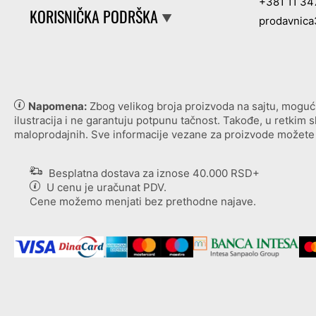
+381 11 3
KORISNIČKA PODRŠKA
▼
prodavnica
Napomena:
Zbog velikog broja proizvoda na sajtu, mogući s
ilustracija i ne garantuju potpunu tačnost. Takođe, u retkim
maloprodajnih. Sve informacije vezane za proizvode možete 
Besplatna dostava za iznose 40.000 RSD+
U cenu je uračunat PDV.
Cene možemo menjati bez prethodne najave.