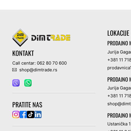
LOKACIJE
PRODAJNO M
KONTAKT
Jurija Gaga
+381 11 71
Call centar: 062 80 70 600
prodavnica
shop@dimtrade.rs
PRODAJNO M
Jurija Gaga
+381 11 71
PRATITE NAS
shop@dimt
PRODAJNO M
Ustanička 1