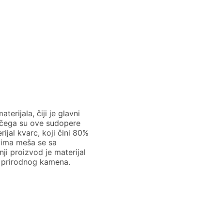
rijala, čiji je glavni
g čega su ove sudopere
ijal kvarc, koji čini 80%
vima meša se sa
ji proizvod je materijal
ak prirodnog kamena.