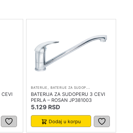
,
BATERIJE
BATERIJE ZA SUDOPERU
 CEVI
BATERIJA ZA SUDOPERU 3 CEVI
PERLA – ROSAN JP381003
5.129
RSD
Dodaj u korpu