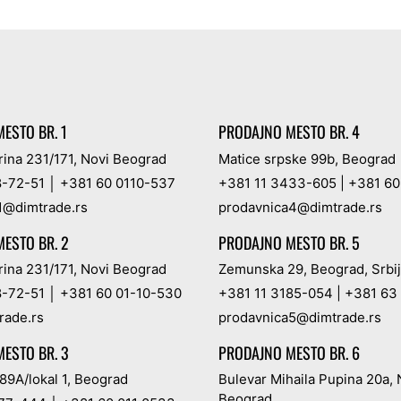
ESTO BR. 1
PRODAJNO MESTO BR. 4
rina 231/171, Novi Beograd
Matice srpske 99b, Beograd
8-72-51
│
+381 60 0110-537
+381 11 3433-605
|
+381 60
1@dimtrade.rs
prodavnica4@dimtrade.rs
ESTO BR. 2
PRODAJNO MESTO BR. 5
rina 231/171, Novi Beograd
Zemunska 29, Beograd, Srbi
8-72-51
│
+381 60 01-10-530
+381 11 3185-054
|
+381 63
rade.rs
prodavnica5@dimtrade.rs
ESTO BR. 3
PRODAJNO MESTO BR. 6
89A/lokal 1, Beograd
Bulevar Mihaila Pupina 20a, 
Beograd