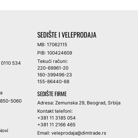
SEDIŠTE I VELEPRODAJA
MB: 17062115
PIB: 100424609
Tekući računi:
 0110 534
220-69961-20
160-399496-23
155-86440-68
ja
SEDIŠTE FIRME
 850-5060
Adresa: Zemunska 29, Beograd, Srbija
Kontakt telefoni:
+381 11 3185 054
+381 11 2166 465
Novi
Email:
veleprodaja@dimtrade.rs