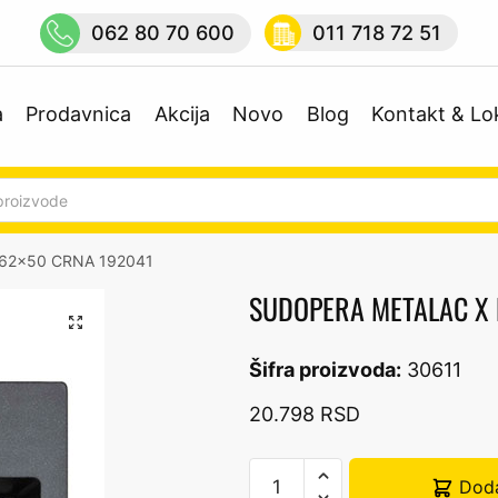
062 80 70 600
011 718 72 51
a
Prodavnica
Akcija
Novo
Blog
Kontakt & Lo
/62×50 CRNA 192041
SUDOPERA METALAC X 
🔍
Šifra proizvoda:
30611
20.798
RSD
SUDOPERA
Doda
METALAC