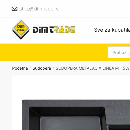
Skip
Skip
shop@dimtrade.rs
to
to
navigation
content
Sve za kupatil
Products
search
Početna
Sudopera
SUDOPERA METALAC X LINEA M 1.5D
/
/