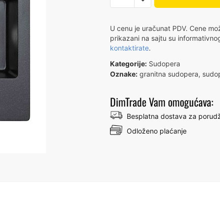
X
LINEA
U cenu je uračunat PDV. Cene može
M
prikazani na sajtu su informativno
kontaktirate
.
1.5D/62x50
CRNA
Kategorije:
Sudopera
192041
Oznake:
granitna sudopera
,
sudo
количина
DimTrade Vam omogućava:
Besplatna dostava za porudž
Odloženo plaćanje