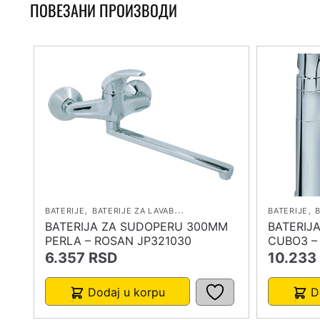
ПОВЕЗАНИ ПРОИЗВОДИ
,
,
,
BATERIJE
BATERIJE ZA LAVABO
BATERIJE ZA SUDOPERU
BATERIJE
B
BATERIJA ZA SUDOPERU 300MM
BATERIJ
PERLA – ROSAN JP321030
CUBO3 –
6.357
RSD
10.233
Dodaj u korpu
D