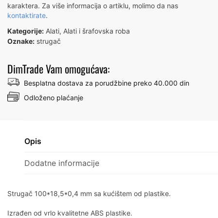
karaktera. Za više informacija o artiklu, molimo da nas
kontaktirate
.
Kategorije:
Alati
,
Alati i šrafovska roba
Oznake:
strugač
DimTrade Vam omogućava:
Besplatna dostava za porudžbine preko 40.000 din
Odloženo plaćanje
Opis
Dodatne informacije
Strugač 100*18,5*0,4 mm sa kućištem od plastike.
Izrađen od vrlo kvalitetne ABS plastike.