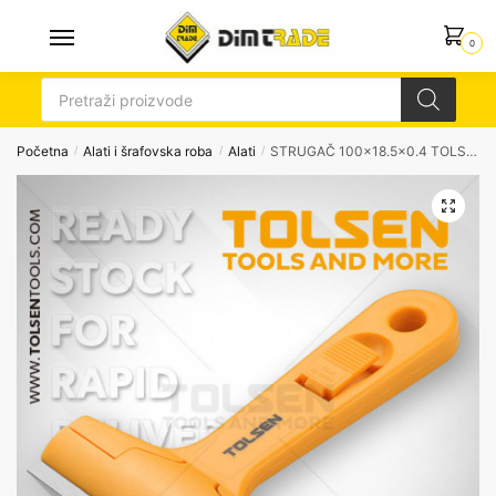
Skip
Skip
to
to
0
navigation
content
Products
search
Početna
Alati i šrafovska roba
Alati
STRUGAČ 100×18.5×0.4 TOLSEN 30006
/
/
/
🔍