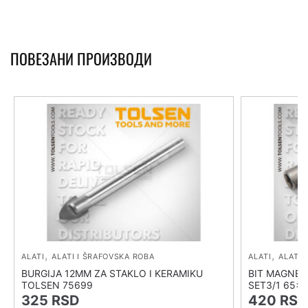
ПОВЕЗАНИ ПРОИЗВОДИ
,
,
ALATI
ALATI I ŠRAFOVSKA ROBA
ALATI
ALATI 
BURGIJA 12MM ZA STAKLO I KERAMIKU
BIT MAGNET
TOLSEN 75699
SET3/1 65×1
325
RSD
420
RSD