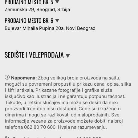
PRODAJNO MESTO BR. 5
▼
Zemunska 29, Beograd, Srbija
PRODAJNO MESTO BR. 6
▼
Bulevar Mihaila Pupina 20a, Novi Beograd
SEDIŠTE I VELEPRODAJA
▼
Napomena:
Zbog velikog broja proizvoda na sajtu,
mogući su povremeni propusti u prikazu cena, opisa, slika
i šifri artikala. Prikazane fotografije i grafike služe
isključivo kao ilustracija i ne garantuju potpunu tačnost.
Takođe, u retkim slučajevima može se desiti da neki
proizvodi trenutno nisu dostupni. Cene su izražene u
dinarima i mogu se razlikovati od maloprodajnih. Sve
informacije vezane za proizvode možete dobiti na broj
telefona
062 80 70 600
. Hvala na razumevanju.