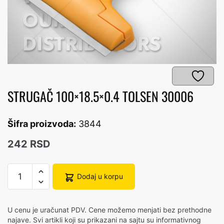
STRUGAČ 100×18.5×0.4 TOLSEN 30006
Šifra proizvoda:
3844
242
RSD
STRUGAČ
Dodaj u korpu
100x18.5x0.4
TOLSEN
30006
U cenu je uračunat PDV. Cene možemo menjati bez prethodne
количина
najave. Svi artikli koji su prikazani na sajtu su informativnog