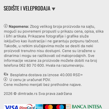
SEDIŠTE I VELEPRODAJA
▼
Napomena:
Zbog velikog broja proizvoda na sajtu,
mogući su povremeni propusti u prikazu cena, opisa, slika
i šifri artikala. Prikazane fotografije i grafike služe
isključivo kao ilustracija i ne garantuju potpunu tačnost.
Takođe, u retkim slučajevima može se desiti da neki
proizvodi trenutno nisu dostupni. Cene su izražene u
dinarima i mogu se razlikovati od maloprodajnih. Sve
informacije vezane za proizvode možete dobiti na broj
telefona
062 80 70 600
. Hvala na razumevanju.
Besplatna dostava za iznose 40.000 RSD+
U cenu je uračunat PDV.
Cene možemo menjati bez prethodne najave.
2026
© dimtrade.rs Sva prava zadržana