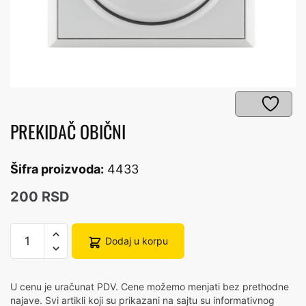
PREKIDAČ OBIČNI
Šifra proizvoda:
4433
200
RSD
PREKIDAČ
Dodaj u korpu
OBIČNI
количина
U cenu je uračunat PDV. Cene možemo menjati bez prethodne
najave. Svi artikli koji su prikazani na sajtu su informativnog