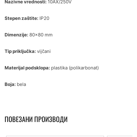
Nazivne vrednosti:
10AX/250V
Stepen zaštite:
IP20
Dimenzije:
80×80 mm
Tip priključka:
vijčani
Materijal podsklopa:
plastika (polikarbonat)
Boja:
bela
ПОВЕЗАНИ ПРОИЗВОДИ