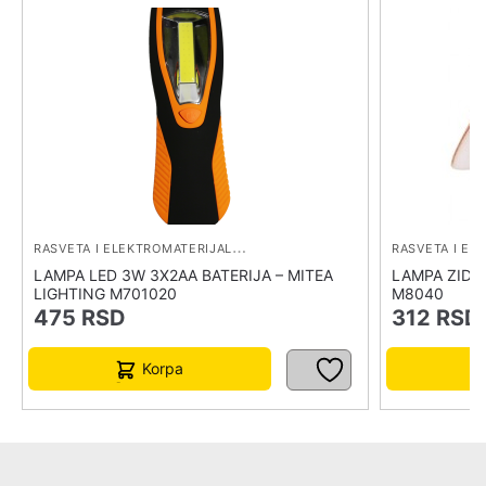
R
ASVETA I ELEKTROMATERIJAL
,
RASVETA I IZVORI SVETLA
LAMPA LED 3W 3X2AA BATERIJA – MITEA
LAMPA ZIDNA
LIGHTING M701020
M8040
475
RSD
312
RSD
Korpa