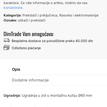
karaktera. Za više informacija o artiklu, molimo da nas
kontaktirate
.
Kategorije:
Prekidači i priključnice
,
Rasveta i elektromaterijal
Oznake:
utikači i prekidači
DimTrade Vam omogućava:
Besplatna dostava za porudžbine preko 40.000 din
Odloženo plaćanje
Opis
Dodatne informacije
Ugradnja:
Ugradnja u zid u montažnu kutiju Ø60 mm