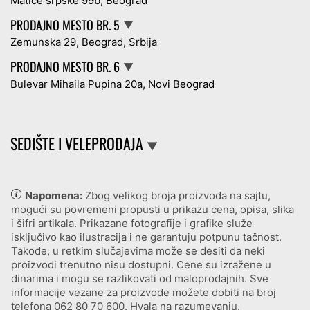
Matice srpske 99b, Beograd
PRODAJNO MESTO BR. 5
▼
Zemunska 29, Beograd, Srbija
PRODAJNO MESTO BR. 6
▼
Bulevar Mihaila Pupina 20a, Novi Beograd
SEDIŠTE I VELEPRODAJA
▼
Napomena:
Zbog velikog broja proizvoda na sajtu,
mogući su povremeni propusti u prikazu cena, opisa, slika
i šifri artikala. Prikazane fotografije i grafike služe
isključivo kao ilustracija i ne garantuju potpunu tačnost.
Takođe, u retkim slučajevima može se desiti da neki
proizvodi trenutno nisu dostupni. Cene su izražene u
dinarima i mogu se razlikovati od maloprodajnih. Sve
informacije vezane za proizvode možete dobiti na broj
telefona
062 80 70 600
. Hvala na razumevanju.