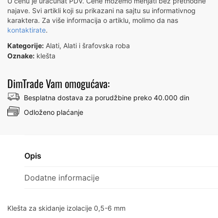
U cenu je uračunat PDV. Cene možemo menjati bez prethodne
6mm
najave. Svi artikli koji su prikazani na sajtu su informativnog
TOLSEN
karaktera. Za više informacija o artiklu, molimo da nas
kontaktirate
.
38050
количина
Kategorije:
Alati
,
Alati i šrafovska roba
Oznake:
klešta
DimTrade Vam omogućava:
Besplatna dostava za porudžbine preko 40.000 din
Odloženo plaćanje
Opis
Dodatne informacije
Klešta za skidanje izolacije 0,5-6 mm