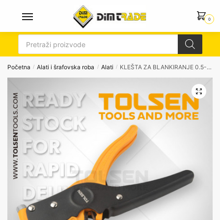
Skip
Skip
to
to
0
navigation
content
Products
search
Početna
Alati i šrafovska roba
Alati
KLEŠTA ZA BLANKIRANJE 0.5-6mm TOLSEN 38050
/
/
/
🔍