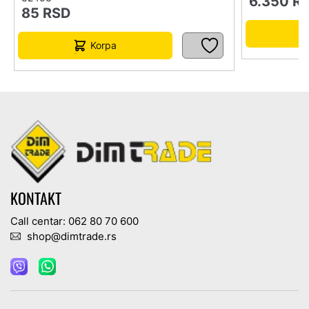
6.350
R
85
RSD
Korpa
KONTAKT
Call centar: 062 80 70 600
shop@dimtrade.rs