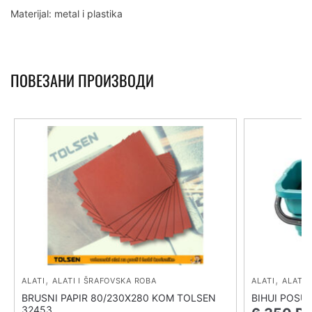
Materijal: metal i plastika
ПОВЕЗАНИ ПРОИЗВОДИ
,
,
ALATI
ALATI I ŠRAFOVSKA ROBA
ALATI
ALATI 
BRUSNI PAPIR 80/230X280 KOM TOLSEN
BIHUI POSU
32453