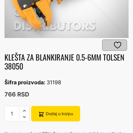
KLEŠTA ZA BLANKIRANJE 0.5-6MM TOLSEN
38050
Šifra proizvoda:
31198
766
RSD
KLEŠTA
Dodaj u korpu
ZA
BLANKIRANJE
0.5-