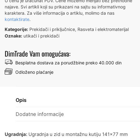
U cenu je uračunat PDV. Cene možemo menjati bez prethodne
-
najave. Svi artikli koji su prikazani na sajtu su informativnog
METALKA
karaktera. Za više informacija o artiklu, molimo da nas
kontaktirate
.
MAJUR
количина
Kategorije:
Prekidači i priključnice
,
Rasveta i elektromaterijal
Oznake:
utikači i prekidači
DimTrade Vam omogućava:
Besplatna dostava za porudžbine preko 40.000 din
Odloženo plaćanje
Opis
Dodatne informacije
Ugradnja:
Ugradnja u zid u montažnu kutiju 141×77 mm