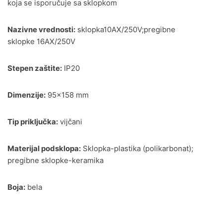
koja se isporučuje sa sklopkom
Nazivne vrednosti:
sklopka10AX/250V;pregibne
sklopke 16AX/250V
Stepen zaštite:
IP20
Dimenzije:
95×158 mm
Tip priključka:
vijčani
Materijal podsklopa:
Sklopka-plastika (polikarbonat);
pregibne sklopke-keramika
Boja:
bela