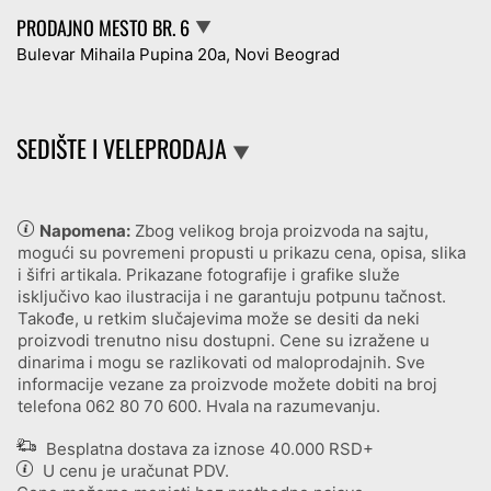
PRODAJNO MESTO BR. 6
▼
Bulevar Mihaila Pupina 20a, Novi Beograd
SEDIŠTE I VELEPRODAJA
▼
Napomena:
Zbog velikog broja proizvoda na sajtu,
mogući su povremeni propusti u prikazu cena, opisa, slika
i šifri artikala. Prikazane fotografije i grafike služe
isključivo kao ilustracija i ne garantuju potpunu tačnost.
Takođe, u retkim slučajevima može se desiti da neki
proizvodi trenutno nisu dostupni. Cene su izražene u
dinarima i mogu se razlikovati od maloprodajnih. Sve
informacije vezane za proizvode možete dobiti na broj
telefona
062 80 70 600
. Hvala na razumevanju.
Besplatna dostava za iznose 40.000 RSD+
U cenu je uračunat PDV.