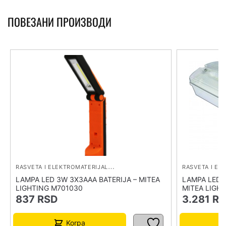
ПОВЕЗАНИ ПРОИЗВОДИ
R
ASVETA I ELEKTROMATERIJAL
,
RASVETA I IZVORI SVETLA
LAMPA LED 3W 3X3AAA BATERIJA – MITEA
LAMPA LED 2
LIGHTING M701030
MITEA LIGH
837
RSD
3.281
R
Korpa