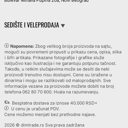
Bulevar Mihaila Pupina 20a, Novi Beograd
SEDIŠTE I VELEPRODAJA
▼
Napomena:
Zbog velikog broja proizvoda na sajtu,
mogući su povremeni propusti u prikazu cena, opisa, slika
i šifri artikala. Prikazane fotografije i grafike služe
isključivo kao ilustracija i ne garantuju potpunu tačnost.
Takođe, u retkim slučajevima može se desiti da neki
proizvodi trenutno nisu dostupni. Cene su izražene u
dinarima i mogu se razlikovati od maloprodajnih. Sve
informacije vezane za proizvode možete dobiti na broj
telefona
062 80 70 600
. Hvala na razumevanju.
Besplatna dostava za iznose 40.000 RSD+
U cenu je uračunat PDV.
Cene možemo menjati bez prethodne najave.
2026
© dimtrade.rs Sva prava zadržana