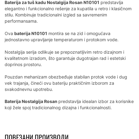
Baterija za tuš kadu Nostalgija Rosan N10101
predstavlja
elegantno i funkcionalno rešenje za kupatila u retro i klasičnom
stilu. Kombinuje tradicionalni izgled sa savremenim
performansama.
Ova
baterija N10101
montira se na zid i omogućava
jednostavno upravljanje temperaturom i protokom vode.
Nostalgija serija odlikuje se prepoznatljivim retro dizajnom i
kvalitetnom izradom, što garantuje dugotrajan rad i estetski
doprinos prostoru.
Pouzdan mehanizam obezbeđuje stabilan protok vode i dug
vek trajanja, čineći ovu bateriju praktičnim izborom za
svakodnevnu upotrebu.
Baterija Nostalgija Rosan
predstavlja idealan izbor za korisnike
koji žele spoj tradicionalnog dizajna i funkcionalnosti.
ПОВЕЗАНИ ПРОИЗВОДИ