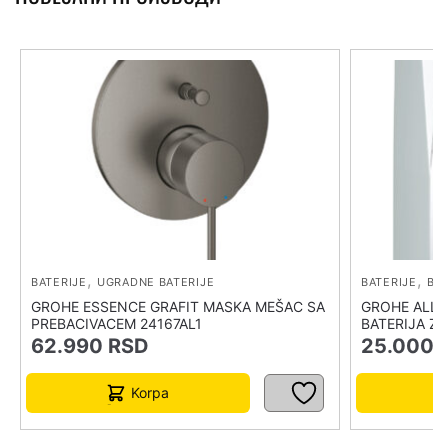
,
,
BATERIJE
UGRADNE BATERIJE
BATERIJE
BAT
GROHE ESSENCE GRAFIT MASKA MEŠAC SA
GROHE ALLU
PREBACIVACEM 24167AL1
BATERIJA Z
62.990
RSD
25.000
Korpa