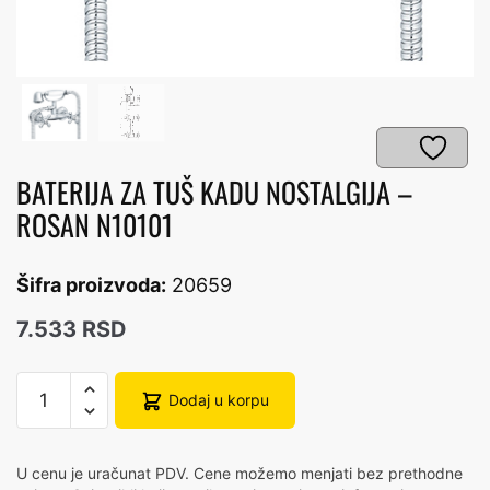
BATERIJA ZA TUŠ KADU NOSTALGIJA –
ROSAN N10101
Šifra proizvoda:
20659
7.533
RSD
BATERIJA
Dodaj u korpu
ZA
TUŠ
KADU
U cenu je uračunat PDV. Cene možemo menjati bez prethodne
NOSTALGIJA