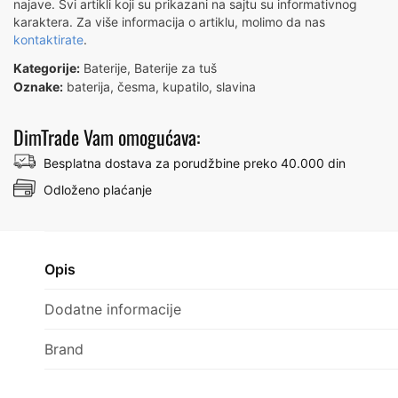
najave. Svi artikli koji su prikazani na sajtu su informativnog
-
karaktera. Za više informacija o artiklu, molimo da nas
kontaktirate
.
ROSAN
N10101
Kategorije:
Baterije
,
Baterije za tuš
количина
Oznake:
baterija
,
česma
,
kupatilo
,
slavina
DimTrade Vam omogućava:
Besplatna dostava za porudžbine preko 40.000 din
Odloženo plaćanje
Opis
Dodatne informacije
Brand