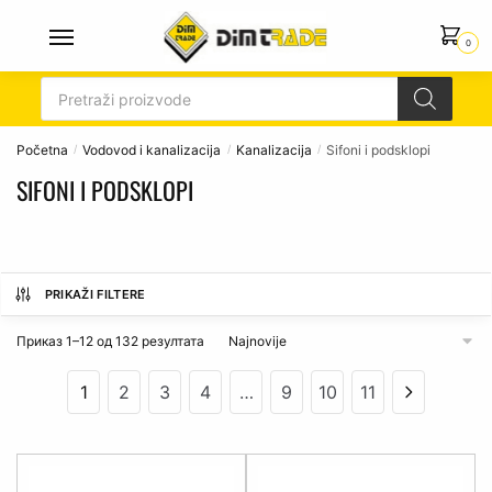
Skip
Skip
to
to
0
navigation
content
Products
search
Početna
Vodovod i kanalizacija
Kanalizacija
Sifoni i podsklopi
/
/
/
SIFONI I PODSKLOPI
PRIKAŽI FILTERE
Сортирано
Приказ 1–12 од 132 резултата
по
најновијем
1
2
3
4
…
9
10
11