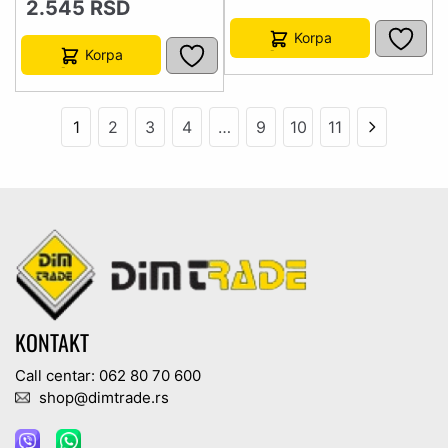
2.545
RSD
Korpa
Korpa
1
2
3
4
…
9
10
11
KONTAKT
Call centar: 062 80 70 600
shop@dimtrade.rs