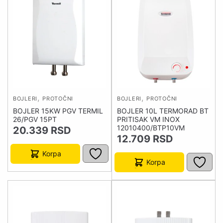
,
,
BOJLERI
PROTOČNI
BOJLERI
PROTOČNI
BOJLER 15KW PGV TERMIL
BOJLER 10L TERMORAD BT
26/PGV 15PT
PRITISAK VM INOX
12010400/BTP10VM
20.339
RSD
12.709
RSD
Korpa
Korpa