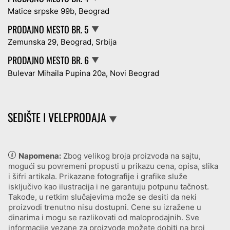
Matice srpske 99b, Beograd
PRODAJNO MESTO BR. 5
▼
Zemunska 29, Beograd, Srbija
PRODAJNO MESTO BR. 6
▼
Bulevar Mihaila Pupina 20a, Novi Beograd
SEDIŠTE I VELEPRODAJA
▼
Napomena:
Zbog velikog broja proizvoda na sajtu,
mogući su povremeni propusti u prikazu cena, opisa, slika
i šifri artikala. Prikazane fotografije i grafike služe
isključivo kao ilustracija i ne garantuju potpunu tačnost.
Takođe, u retkim slučajevima može se desiti da neki
proizvodi trenutno nisu dostupni. Cene su izražene u
dinarima i mogu se razlikovati od maloprodajnih. Sve
informacije vezane za proizvode možete dobiti na broj