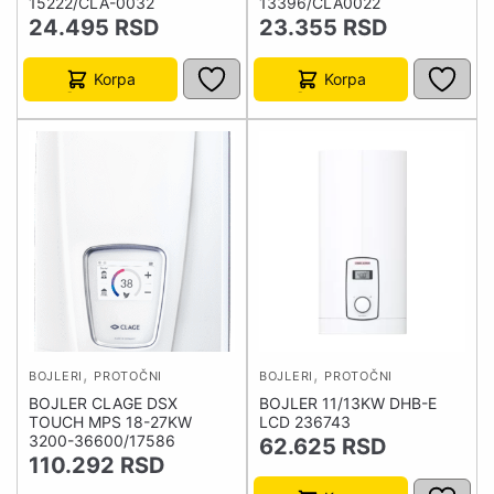
15222/CLA-0032
13396/CLA0022
24.495
RSD
23.355
RSD
Korpa
Korpa
,
,
BOJLERI
PROTOČNI
BOJLERI
PROTOČNI
BOJLER CLAGE DSX
BOJLER 11/13KW DHB-E
TOUCH MPS 18-27KW
LCD 236743
3200-36600/17586
62.625
RSD
110.292
RSD